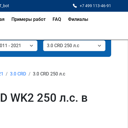
T_bot
+7 499 113-46-91
ая
Примеры работ
FAQ
Филиалы
21
3.0 CRD
3.0 CRD 250 л.с
D WK2 250 л.с. в