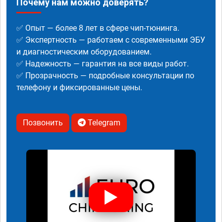
Почему нам можно доверять?
✅ Опыт — более 8 лет в сфере чип-тюнинга.
✅ Экспертность — работаем с современными ЭБУ
и диагностическим оборудованием.
✅ Надежность — гарантия на все виды работ.
✅ Прозрачность — подробные консультации по
телефону и фиксированные цены.
Позвонить
Telegram