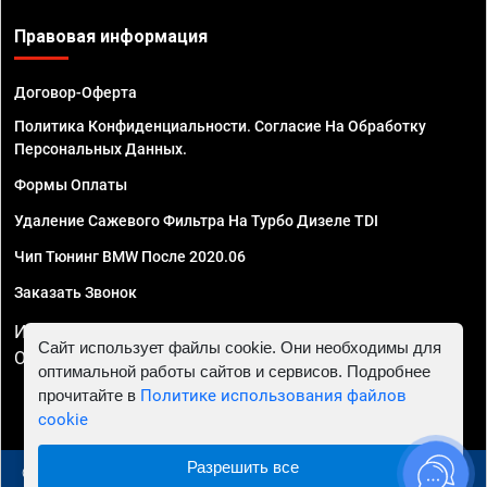
Правовая информация
Договор-Оферта
Политика Конфиденциальности. Согласие На Обработку
Персональных Данных.
Формы Оплаты
Удаление Сажевого Фильтра На Турбо Дизеле TDI
Чип Тюнинг BMW После 2020.06
Заказать Звонок
ИП Смирнов Георгий Павлович. ИНН 781302555843,
Сайт использует файлы cookie. Они необходимы для
ОГРНИП 324470400032610
оптимальной работы сайтов и сервисов. Подробнее
прочитайте в
Политике использования файлов
cookie
Разрешить все
© 2010 - 2026 Чип тюнинг в Москве и МО - Автосервис