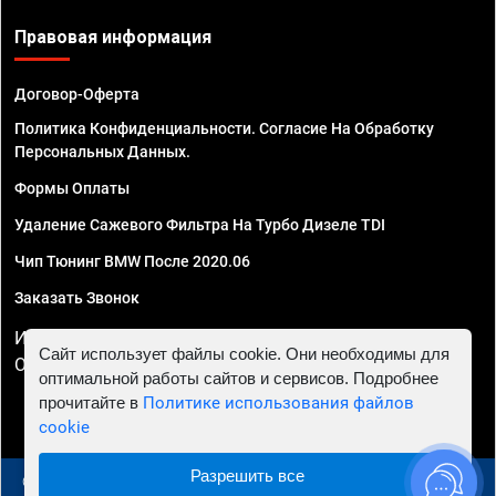
Правовая информация
Договор-Оферта
Политика Конфиденциальности. Согласие На Обработку
Персональных Данных.
Формы Оплаты
Удаление Сажевого Фильтра На Турбо Дизеле TDI
Чип Тюнинг BMW После 2020.06
Заказать Звонок
ИП Смирнов Георгий Павлович. ИНН 781302555843,
Сайт использует файлы cookie. Они необходимы для
ОГРНИП 324470400032610
оптимальной работы сайтов и сервисов. Подробнее
прочитайте в
Политике использования файлов
cookie
Разрешить все
© 2010 - 2026 Чип тюнинг в Москве и МО - Автосервис