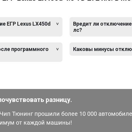
е ЕГР Lexus LX450d
Вредит ли отключение 
лс?
после программного
Каковы минусы отключе
почувствовать разницу.
ип Тюнинг прошили более 10 000 автомобилей
симум от каждой машины!