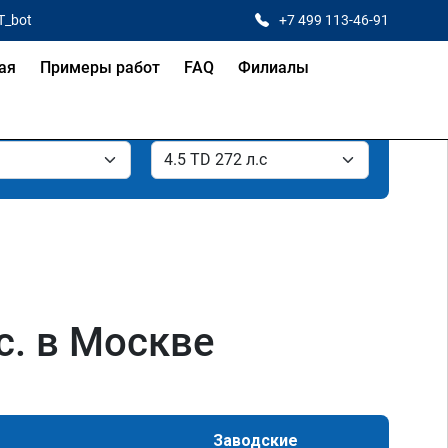
T_bot
+7 499 113-46-91
ая
Примеры работ
FAQ
Филиалы
с. в Москве
Заводские