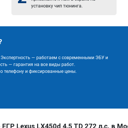
установку чип тюнинга.
?
✅ Экспертность — работаем с современными ЭБУ и
ть — гарантия на все виды работ.
о телефону и фиксированные цены.
ГР Lexus LX450d 4.5 TD 272 л.с. в М