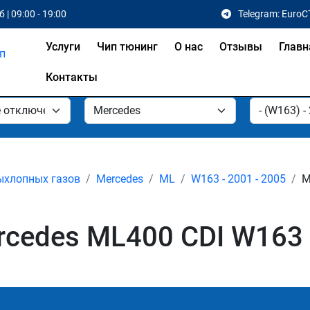
 | 09:00 - 19:00
Telegram: EuroC
Услуги
Чип тюнинг
О нас
Отзывы
Главн
Контакты
ыхлопных газов
Mercedes
ML
W163 - 2001 - 2005
M
cedes ML400 CDI W163 2