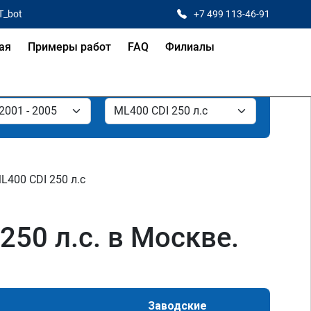
T_bot
+7 499 113-46-91
ая
Примеры работ
FAQ
Филиалы
L400 CDI 250 л.с
50 л.с. в Москве.
Заводские