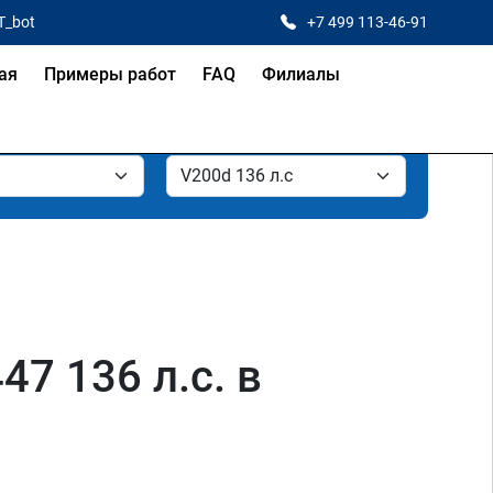
T_bot
+7 499 113-46-91
ая
Примеры работ
FAQ
Филиалы
7 136 л.с. в