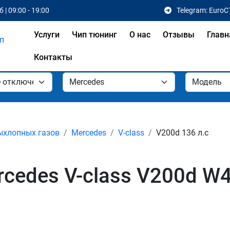
 | 09:00 - 19:00
Telegram: EuroC
Услуги
Чип тюнинг
О нас
Отзывы
Главн
Контакты
ыхлопных газов
Mercedes
V-class
V200d 136 л.с
edes V-class V200d W44