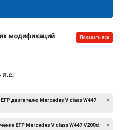
гих модификаций
Показать все
л.с.
ЕГР двигателю Mercedes V class W447
ения ЕГР Mercedes V class W447 V200d