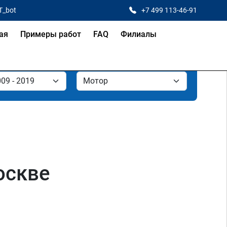
T_bot
+7 499 113-46-91
ая
Примеры работ
FAQ
Филиалы
оскве