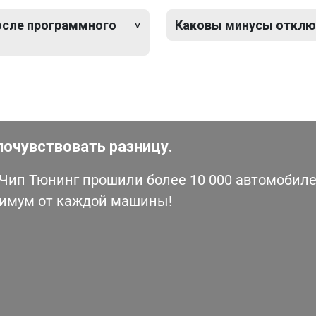
после программного
Каковы минусы отключе
почувствовать разницу.
ип Тюнинг прошили более 10 000 автомобилей
симум от каждой машины!