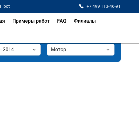
T_bot
+7 499 113-46-91
ая
Примеры работ
FAQ
Филиалы