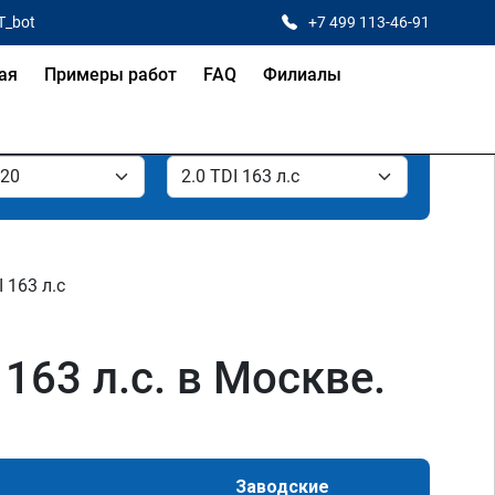
T_bot
+7 499 113-46-91
ая
Примеры работ
FAQ
Филиалы
I 163 л.с
163 л.с. в Москве.
Заводские