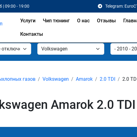
 | 09:00 - 19:00
Telegram: EuroC
Услуги
Чип тюнинг
О нас
Отзывы
Главн
Контакты
ыхлопных газов
Volkswagen
Amarok
2.0 TDI
2.0 TD
swagen Amarok 2.0 TDI 