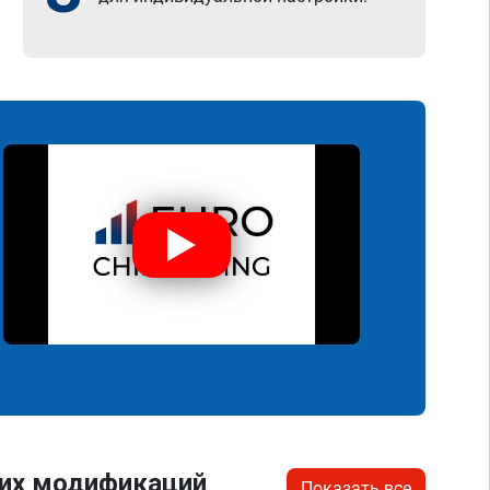
гих модификаций
Показать все