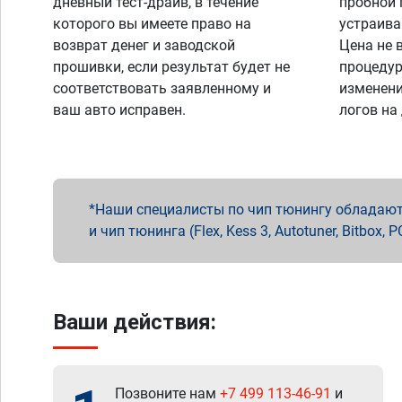
дневный тест-драйв, в течение
пробной 
которого вы имеете право на
устраива
возврат денег и заводской
Цена не 
прошивки, если результат будет не
процедур
соответствовать заявленному и
изменени
ваш авто исправен.
логов на
Наши специалисты по чип тюнингу обладают 
и чип тюнинга (Flex, Kess 3, Autotuner, Bitbo
Ваши действия:
Позвоните нам
+7 499 113-46-91
и