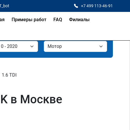
T_bot
+7 499 113-46-91
ая
Примеры работ
FAQ
Филиалы
1.6 TDI
2K в Москве