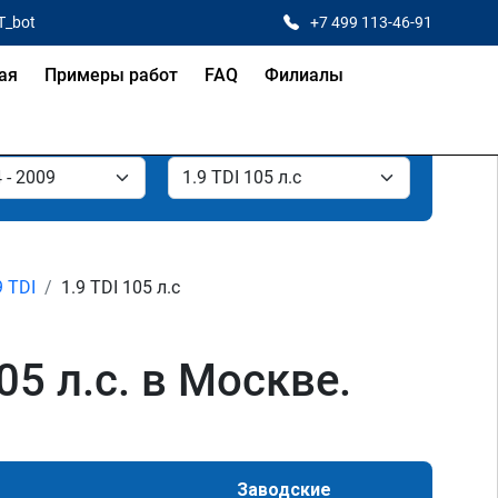
T_bot
+7 499 113-46-91
ая
Примеры работ
FAQ
Филиалы
9 TDI
1.9 TDI 105 л.с
05 л.с. в Москве.
Заводские