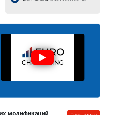
гих модификаций
Показать все