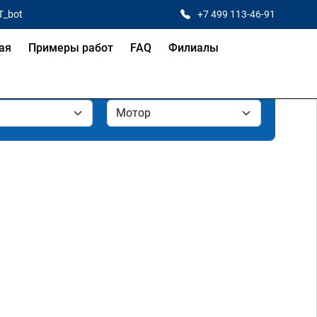
T_bot
+7 499 113-46-91
ая
Примеры работ
FAQ
Филиалы