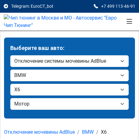
Telegram: EuroCT_bot
+7 499 113-46-91
Выберите ваш авто:
Отключение мочевины AdBlue
BMW
X6