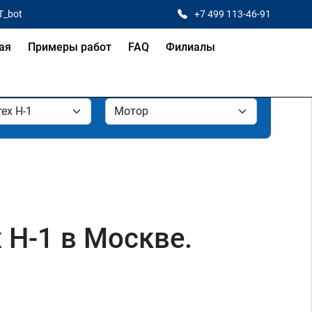
T_bot
+7 499 113-46-91
ая
Примеры работ
FAQ
Филиалы
 H-1 в Москве.