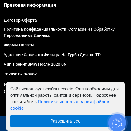
Правовая информация
Договор-Оферта
Политика Конфиденциальности. Согласие На Обработку
Персональных Данных.
Формы Оплаты
Удаление Сажевого Фильтра На Турбо Дизеле TDI
Чип Тюнинг BMW После 2020.06
Заказать Звонок
ИП Смирнов Георгий Павлович. ИНН 781302555843,
Сайт использует файлы cookie. Они необходимы для
ОГРНИП 324470400032610
оптимальной работы сайтов и сервисов. Подробнее
прочитайте в
Политике использования файлов
cookie
Разрешить все
© 2010 - 2026 Чип тюнинг в Москве и МО - Автосервис
"Евро Чип Тюнинг"