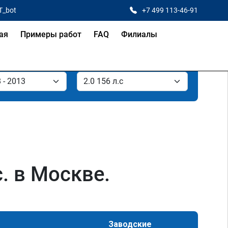
T_bot
+7 499 113-46-91
ая
Примеры работ
FAQ
Филиалы
. в Москве.
Заводские