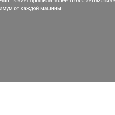
ип Тюнинг прошили более 10 000 автомобилей
симум от каждой машины!