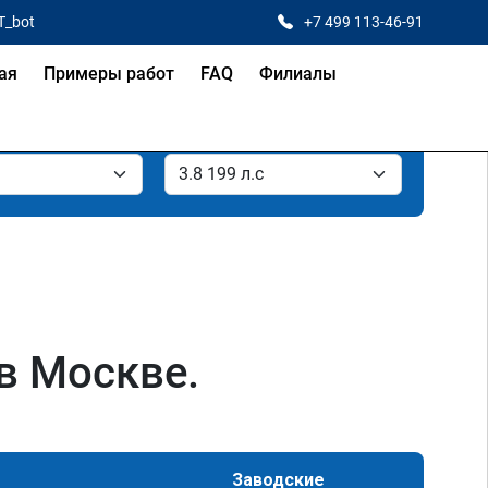
T_bot
+7 499 113-46-91
ая
Примеры работ
FAQ
Филиалы
 в Москве.
Заводские