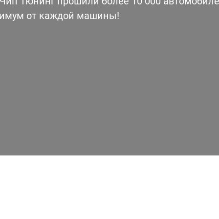
ип Тюнинг прошили более 10 000 автомобилей
симум от каждой машины!