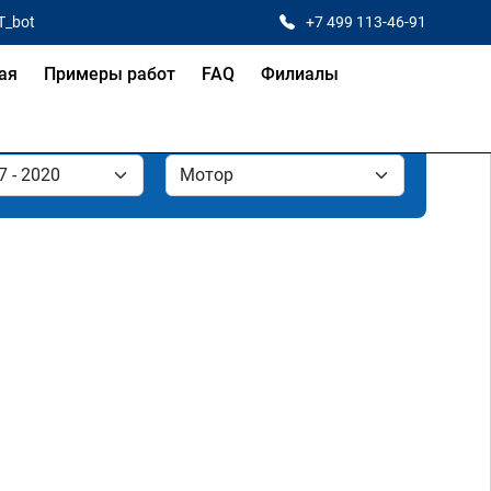
T_bot
+7 499 113-46-91
ая
Примеры работ
FAQ
Филиалы