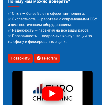
Почему нам можно доверять?
✅ Опыт — более 8 лет в сфере чип-тюнинга.
✅ Экспертность — работаем с современными ЭБУ
и диагностическим оборудованием.
✅ Надежность — гарантия на все виды работ.
✅ Прозрачность — подробные консультации по
телефону и фиксированные цены.
Позвонить
Telegram