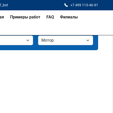
T_bot
+7 499 113-46-91
ая
Примеры работ
FAQ
Филиалы