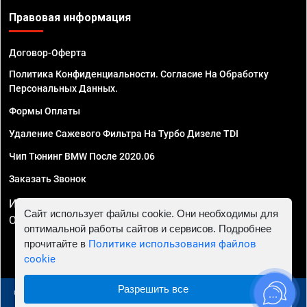
Правовая информация
Договор-Оферта
Политика Конфиденциальности. Согласие На Обработку
Персональных Данных.
Формы Оплаты
Удаление Сажевого Фильтра На Турбо Дизеле TDI
Чип Тюнинг BMW После 2020.06
Заказать Звонок
ИП Смирнов Георгий Павлович. ИНН 781302555843,
Сайт использует файлы cookie. Они необходимы для
ОГРНИП 324470400032610
оптимальной работы сайтов и сервисов. Подробнее
прочитайте в
Политике использования файлов
cookie
Разрешить все
© 2010 - 2026 Чип тюнинг в Москве и МО - Автосервис