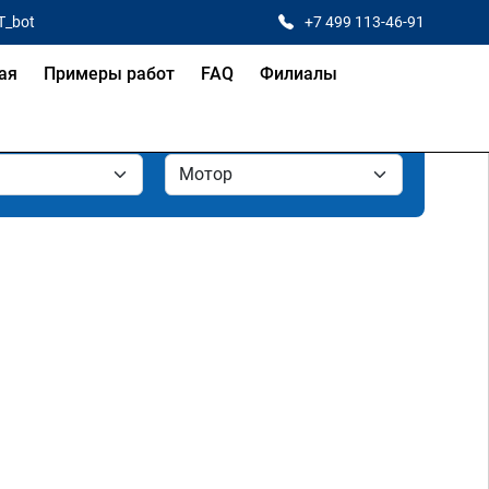
T_bot
+7 499 113-46-91
ая
Примеры работ
FAQ
Филиалы