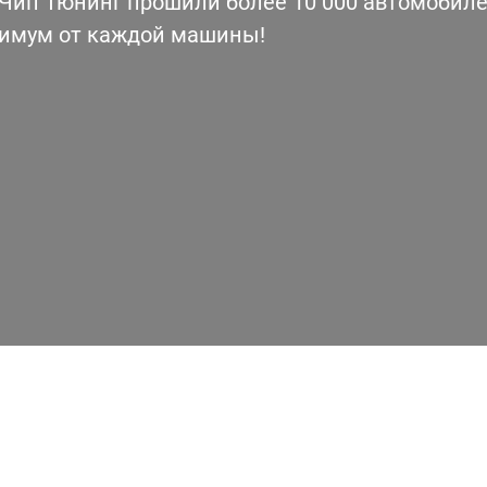
ип Тюнинг прошили более 10 000 автомобилей
симум от каждой машины!