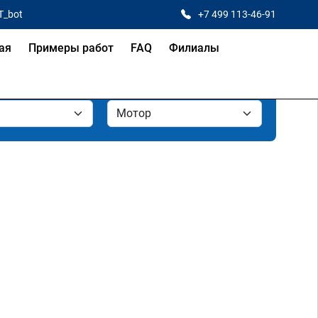
T_bot
+7 499 113-46-91
ая
Примеры работ
FAQ
Филиалы