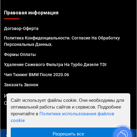
Правовая информация
Договор-Оферта
Политика Конфиденциальности. Согласие На Обработку
Персональных Данных.
Формы Оплаты
Удаление Сажевого Фильтра На Турбо Дизеле TDI
Чип Тюнинг BMW После 2020.06
Заказать Звонок
ИП Смирнов Георгий Павлович. ИНН 781302555843,
Сайт использует файлы cookie. Они необходимы для
ОГРНИП 324470400032610
оптимальной работы сайтов и сервисов. Подробнее
прочитайте в
Политике использования файлов
cookie
Разрешить все
© 2010 - 2026 Чип тюнинг в Москве и МО - Автосервис