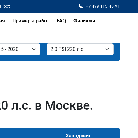
T_bot
+7 499 113-46-91
ая
Примеры работ
FAQ
Филиалы
0 л.с. в Москве.
Заводские