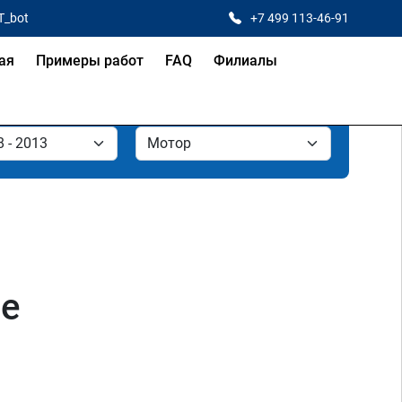
T_bot
+7 499 113-46-91
ая
Примеры работ
FAQ
Филиалы
ве