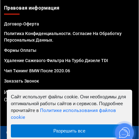
Правовая информация
Договор-Оферта
Политика Конфиденциальности. Согласие На Обработку
Персональных Данных.
Формы Оплаты
Удаление Сажевого Фильтра На Турбо Дизеле TDI
Чип Тюнинг BMW После 2020.06
Заказать Звонок
ИП Смирнов Георгий Павлович. ИНН 781302555843,
Сайт использует файлы cookie. Они необходимы для
ОГРНИП 324470400032610
оптимальной работы сайтов и сервисов. Подробнее
прочитайте в
Политике использования файлов
cookie
Разрешить все
© 2010 - 2026 Чип тюнинг в Москве и МО - Автосервис