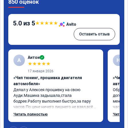
850 оценок
5.0 из 5
★
★
★
★
★
Avito
Оставить отзыв
Антон
✓
А
Н
★
★
★
★
★
17 января 2026
«Чип тюнинг, прошивка двигателя
«Чип т
автомобиля»
автомо
Делал у Алексея прошивку на свою 
Обратилс
Ауди.Машина задышала,стала 
договор
бодрее.Работу выполнил быстро,за пару 
меня вс
часов.По цене ничего лишнего не взял,всё 
час все
как договаривались заранее.После работы 
Арман с
Читать полностью
Читать 
возникали вопросы,всегда консультировал 
летела а
и был на связи.Теперь знаю,куда ехать в 
личку А