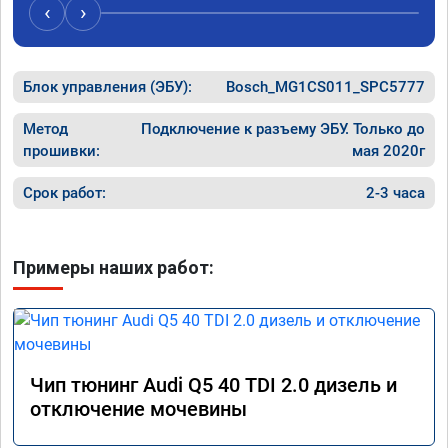
случае поломки авто.Однозначно 
может 
‹
›
рекомендую Алексея как грамотного 
спасибо 
специалиста!
Блок управления (ЭБУ):
Bosch_MG1CS011_SPC5777
Метод
Подключение к разъему ЭБУ. Только до
прошивки:
мая 2020г
Срок работ:
2-3 часа
Примеры наших работ:
Чип тюнинг Audi Q5 40 TDI 2.0 дизель и
отключение мочевины