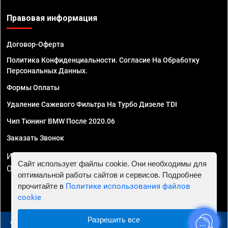
Правовая информация
Договор-Оферта
Политика Конфиденциальности. Согласие На Обработку
Персональных Данных.
Формы Оплаты
Удаление Сажевого Фильтра На Турбо Дизеле TDI
Чип Тюнинг BMW После 2020.06
Заказать Звонок
ИП Смирнов Георгий Павлович. ИНН 781302555843,
Сайт использует файлы cookie. Они необходимы для
ОГРНИП 324470400032610
оптимальной работы сайтов и сервисов. Подробнее
прочитайте в
Политике использования файлов
cookie
Разрешить все
© 2010 - 2026 Чип тюнинг в Москве и МО - Автосервис