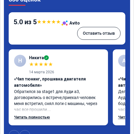
5.0 из 5
★
★
★
★
★
Avito
Оставить отзыв
Никита
✓
Н
А
★
★
★
★
★
14 марта 2026
«Чип тюнинг, прошивка двигателя
«Чип т
автомобиля»
автомо
Обратился за stage1 для Ауди а3, 
Делал у
договорились о встрече,приехал человек 
Ауди.Ма
меня встретил, снял логи с машины, через 
бодрее.
час все прошили.

часов.П
Арман спасибо тебе огромное, машинка по 
как дог
Читать полностью
Читать 
летела а не поехала! Как писал ранее в 
возника
личку Арману смерть с косой догнать не 
и был н
может 🤣машина едет не в себя, еще раз 
случае 