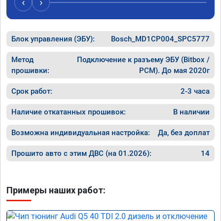
‹
›
спасибо вам!!!!!!!
рекомен
специал
Блок управления (ЭБУ):
Bosch_MD1CP004_SPC5777
Метод
Подключение к разъему ЭБУ (Bitbox /
прошивки:
PCM). До мая 2020г
Срок работ:
2-3 часа
Наличие откатанных прошивок:
В наличии
Возможна индивидуальная настройка:
Да, без доплат
Прошито авто с этим ДВС (на 01.2026):
14
Примеры наших работ: