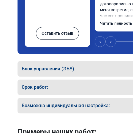
договорились о 
меня встретил, с
час все прошили.
Арман спасибо т
Читать полност
летела а не поех
Оставить отзыв
личку Арману сме
может 🤣машина е
‹
›
спасибо вам!!!!!!!
Блок управления (ЭБУ):
Срок работ:
Возможна индивидуальная настройка:
Примеры наших работ: