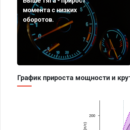
Выше тяга - прирост
момента с низких
оборотов.
График прироста мощности и кр
200