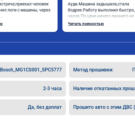
встрече,приехал человек 
Ауди.Машина задышала,стала 
нял логи с машины, через 
бодрее.Работу выполнил быстро,з


часов.По цене ничего лишнего не 
ебе огромное, машинка по 
как договаривались заранее.Посл
ью
Читать полностью
ала! Как писал ранее в 
работы возникали вопросы,всегд
рть с косой догнать не 
консультировал и был на связи.Т
дет не в себя, еще раз 
знаю,куда ехать в случае поломки
авто.Однозначно рекомендую Але
как грамотного специалиста!
Bosch_MG1CS001_SPC5777
Метод прошивки:
П
2-3 часа
Наличие откатанных прош
Да, без доплат
Прошито авто с этим ДВС (