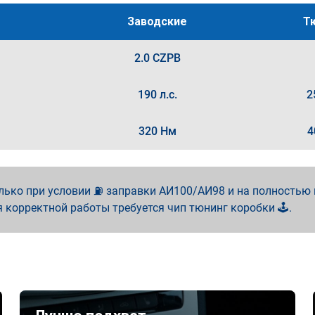
Заводские
Т
2.0 CZPB
190 л.с.
2
320 Нм
4
лько при условии ⛽ заправки АИ100/АИ98 и на полностью
я корректной работы требуется чип тюнинг коробки 🕹️.