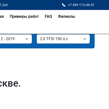
T_bot
+7 499 113-46-91
ая
Примеры работ
FAQ
Филиалы
скве.