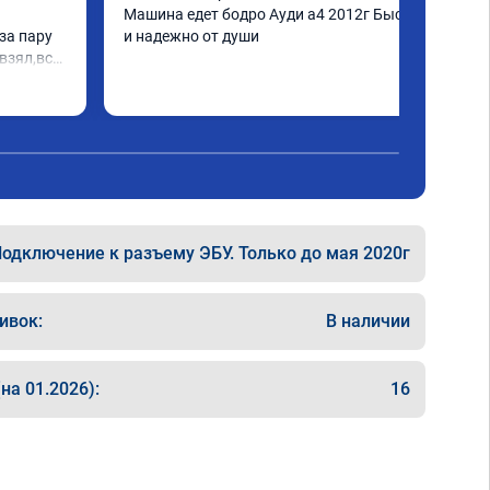
Машина едет бодро Ауди а4 2012г Быстро 
а пару 
и надежно от души
взял,всё 
е 
а 
еперь 
 
ксея 
одключение к разъему ЭБУ. Только до мая 2020г
ивок:
В наличии
на 01.2026):
16