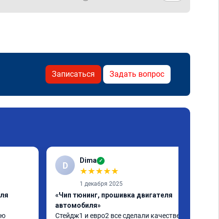
Записаться
Задать вопрос
Dima
✓
D
★
★
★
★
★
1 декабря 2025
еля
«Чип тюнинг, прошивка двигателя
автомобиля»
ю 
Стейдж1 и евро2 все сделали качественно. 