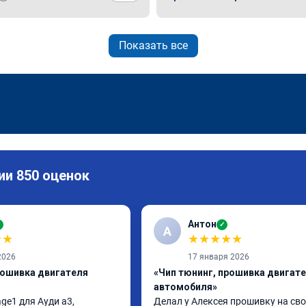
Показать все
ии 850 оценок
Антон
✓
✓
А
★
★
★
★
★
★
★
2026
17 января 2026
рошивка двигателя
«Чип тюнинг, прошивка двигат
автомобиля»
ge1 для Ауди а3, 
Делал у Алексея прошивку на сво