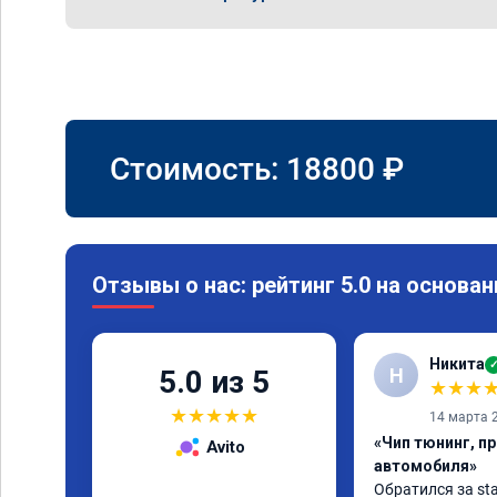
Стоимость:
18800
₽
Отзывы о нас: рейтинг 5.0 на основан
Никита
Н
5.0 из 5
★
★
★
★
★
★
★
★
14 марта 
«Чип тюнинг, п
Avito
автомобиля»
Обратился за sta