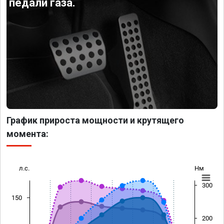
педали газа.
График прироста мощности и крутящего
момента:
л.с.
Нм
300
150
200