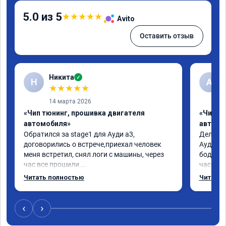
5.0 из 5
★
★
★
★
★
Avito
Оставить отзыв
Никита
✓
Н
А
★
★
★
★
★
14 марта 2026
«Чип тюнинг, прошивка двигателя
«Чип т
автомобиля»
автомо
Обратился за stage1 для Ауди а3, 
Делал у
договорились о встрече,приехал человек 
Ауди.Ма
меня встретил, снял логи с машины, через 
бодрее.
час все прошили.

часов.П
Арман спасибо тебе огромное, машинка по 
как дог
Читать полностью
Читать 
летела а не поехала! Как писал ранее в 
возника
личку Арману смерть с косой догнать не 
и был н
может 🤣машина едет не в себя, еще раз 
случае 
‹
›
спасибо вам!!!!!!!
рекомен
специал