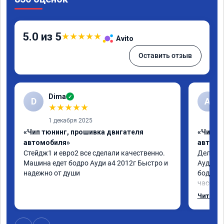
5.0 из 5
★
★
★
★
★
Avito
Оставить отзыв
Dima
✓
D
А
★
★
★
★
★
1 декабря 2025
«Чип тюнинг, прошивка двигателя
«Чип т
автомобиля»
автомо
Стейдж1 и евро2 все сделали качественно. 
Делал у
Машина едет бодро Ауди а4 2012г Быстро и 
Ауди.Ма
надежно от души
бодрее.
часов.П
как дог
Читать 
возника
и был н
случае 