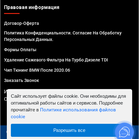
Правовая информация
Договор-Оферта
Политика Конфиденциальности. Согласие На Обработку
Персональных Данных.
Формы Оплаты
Удаление Сажевого Фильтра На Турбо Дизеле TDI
Чип Тюнинг BMW После 2020.06
Заказать Звонок
ИП Смирнов Георгий Павлович. ИНН 781302555843,
Сайт использует файлы cookie. Они необходимы для
ОГРНИП 324470400032610
оптимальной работы сайтов и сервисов. Подробнее
прочитайте в
Политике использования файлов
cookie
Разрешить все
© 2010 - 2026 Чип тюнинг в Москве и МО - Автосервис