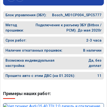
рекомен
специал
Блок управления (ЭБУ):
Bosch_MD1CP004_SPC5777
Метод
Подключение к разъему ЭБУ (Bitbox /
прошивки:
PCM). До мая 2020г
Срок работ:
2-3 часа
Наличие откатанных прошивок:
В наличии
Возможна индивидуальная
Да, без
настройка:
доплат
Прошито авто с этим ДВС (на 01.2026):
11
Примеры наших работ: