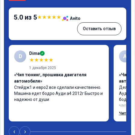
5.0 из 5
★
★
★
★
★
Avito
Оставить отзыв
Dima
✓
D
А
★
★
★
★
★
1 декабря 2025
«Чип тюнинг, прошивка двигателя
«Чип т
автомобиля»
автомо
Стейдж1 и евро2 все сделали качественно. 
Делал у
Машина едет бодро Ауди а4 2012г Быстро и 
Ауди.Ма
надежно от души
бодрее.
часов.П
как дог
Читать 
возника
и был н
случае 
‹
›