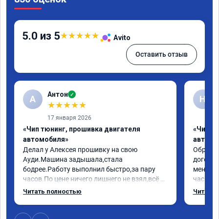
5.0 из 5
★
★
★
★
★
Avito
Оставить отзыв
Антон
✓
А
Н
★
★
★
★
★
17 января 2026
«Чип тюнинг, прошивка двигателя
«Чип т
автомобиля»
автомо
Делал у Алексея прошивку на свою 
Обратилс
Ауди.Машина задышала,стала 
договор
бодрее.Работу выполнил быстро,за пару 
меня вс
часов.По цене ничего лишнего не взял,всё 
час все
как договаривались заранее.После работы 
Арман с
Читать полностью
Читать 
возникали вопросы,всегда консультировал 
летела а
и был на связи.Теперь знаю,куда ехать в 
личку А
случае поломки авто.Однозначно 
может 