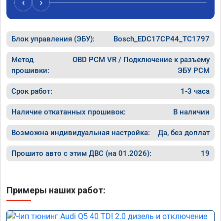
‹
›
рекомендую Алексея как грамотного 
спасибо 
специалиста!
Блок управления (ЭБУ):
Bosch_EDC17CP44_TC1797
Метод
OBD PCM VR / Подключение к разъему
прошивки:
ЭБУ PCM
Срок работ:
1-3 часа
Наличие откатанных прошивок:
В наличии
Возможна индивидуальная настройка:
Да, без доплат
Прошито авто с этим ДВС (на 01.2026):
19
Примеры наших работ: