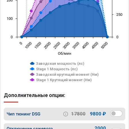
200
250
100
0
0
0
1000
1500
2000
2500
3000
3500
4000
4500
5000
Об/мин
Заводская мощность (лс)
Stage 1 Мощность (лс)
Заводской крутящий момент (Нм)
Stage 1 Крутящий момент (Нм)
Дополнительные опции:
17800
9800 ₽
Чип тюнинг DSG
2000
Отключение сажевого