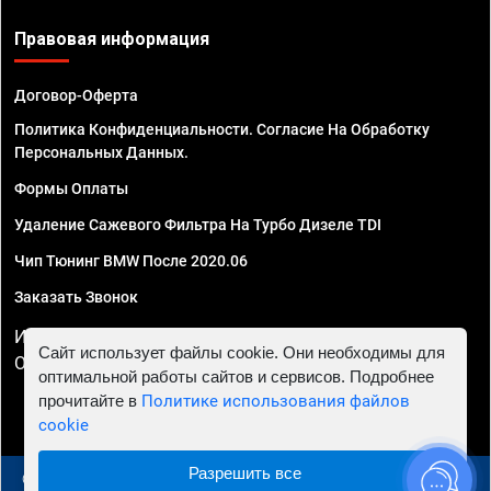
Правовая информация
Договор-Оферта
Политика Конфиденциальности. Согласие На Обработку
Персональных Данных.
Формы Оплаты
Удаление Сажевого Фильтра На Турбо Дизеле TDI
Чип Тюнинг BMW После 2020.06
Заказать Звонок
ИП Смирнов Георгий Павлович. ИНН 781302555843,
Сайт использует файлы cookie. Они необходимы для
ОГРНИП 324470400032610
оптимальной работы сайтов и сервисов. Подробнее
прочитайте в
Политике использования файлов
cookie
Разрешить все
© 2010 - 2026 Чип тюнинг в Москве и МО - Автосервис