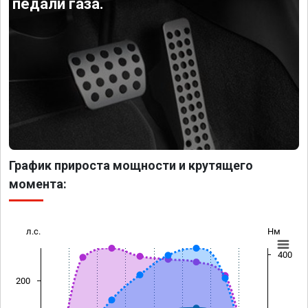
педали газа.
График прироста мощности и крутящего
момента:
л.с.
Нм
400
200