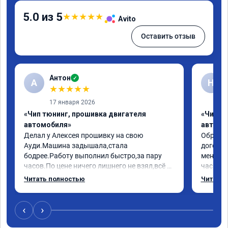
5.0 из 5
★
★
★
★
★
Avito
Оставить отзыв
Антон
✓
А
Н
★
★
★
★
★
17 января 2026
«Чип тюнинг, прошивка двигателя
«Чип т
автомобиля»
автомо
Делал у Алексея прошивку на свою 
Обратилс
Ауди.Машина задышала,стала 
договор
бодрее.Работу выполнил быстро,за пару 
меня вс
часов.По цене ничего лишнего не взял,всё 
час все
как договаривались заранее.После работы 
Арман с
Читать полностью
Читать 
возникали вопросы,всегда консультировал 
летела а
и был на связи.Теперь знаю,куда ехать в 
личку А
случае поломки авто.Однозначно 
может 
‹
›
рекомендую Алексея как грамотного 
спасибо 
специалиста!