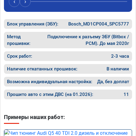
‹
›
рекомендую Алексея как грамотного 
спасибо 
специалиста!
Блок управления (ЭБУ):
Bosch_MD1CP004_SPC5777
Метод
Подключение к разъему ЭБУ (Bitbox /
прошивки:
PCM). До мая 2020г
Срок работ:
2-3 часа
Наличие откатанных прошивок:
В наличии
Возможна индивидуальная настройка:
Да, без доплат
Прошито авто с этим ДВС (на 01.2026):
11
Примеры наших работ: