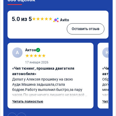
5.0 из 5
★
★
★
★
★
Avito
Оставить отзыв
Антон
✓
А
Н
★
★
★
★
★
17 января 2026
«Чип тюнинг, прошивка двигателя
«Чип т
автомобиля»
автомо
Делал у Алексея прошивку на свою 
Обратилс
Ауди.Машина задышала,стала 
договор
бодрее.Работу выполнил быстро,за пару 
меня вс
часов.По цене ничего лишнего не взял,всё 
час все
как договаривались заранее.После работы 
Арман с
Читать полностью
Читать 
возникали вопросы,всегда консультировал 
летела а
и был на связи.Теперь знаю,куда ехать в 
личку А
случае поломки авто.Однозначно 
может 