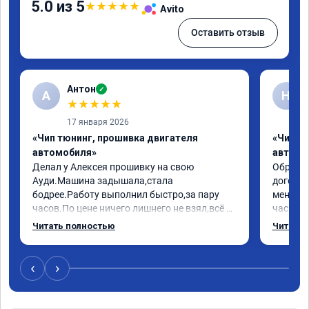
5.0 из 5
★
★
★
★
★
Avito
Оставить отзыв
Антон
✓
А
Н
★
★
★
★
★
17 января 2026
«Чип тюнинг, прошивка двигателя
«Чип т
автомобиля»
автомо
Делал у Алексея прошивку на свою 
Обратилс
Ауди.Машина задышала,стала 
договор
бодрее.Работу выполнил быстро,за пару 
меня вс
часов.По цене ничего лишнего не взял,всё 
час все
как договаривались заранее.После работы 
Арман с
Читать полностью
Читать 
возникали вопросы,всегда консультировал 
летела а
и был на связи.Теперь знаю,куда ехать в 
личку А
случае поломки авто.Однозначно 
может 
‹
›
рекомендую Алексея как грамотного 
спасибо 
специалиста!