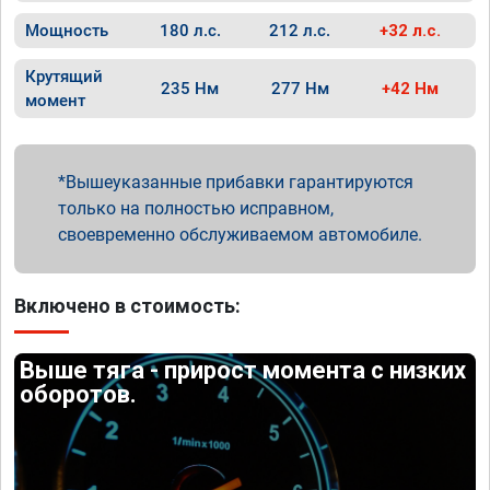
Мощность
180 л.с.
212 л.с.
+32 л.с.
Крутящий
235 Нм
277 Нм
+42 Нм
момент
Вышеуказанные прибавки гарантируются
только на полностью исправном,
своевременно обслуживаемом автомобиле.
Включено в стоимость:
Выше тяга - прирост момента с низких
оборотов.