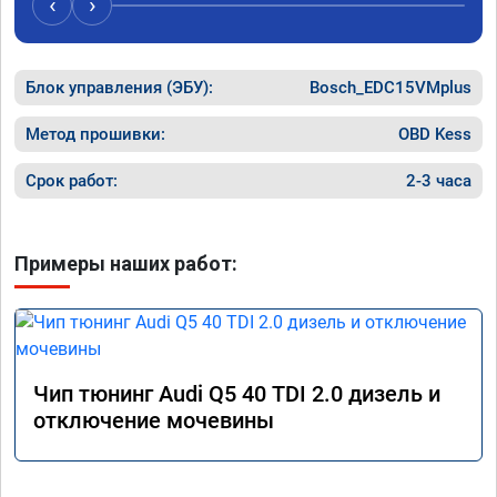
‹
›
рекомендую Алексея как грамотного 
спасибо 
специалиста!
Блок управления (ЭБУ):
Bosch_EDC15VMplus
Метод прошивки:
OBD Kess
Срок работ:
2-3 часа
Примеры наших работ:
Чип тюнинг Audi Q5 40 TDI 2.0 дизель и
отключение мочевины