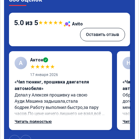
5.0 из 5
★
★
★
★
★
Avito
Оставить отзыв
Антон
✓
А
Н
★
★
★
★
★
17 января 2026
«Чип тюнинг, прошивка двигателя
«Чип т
автомобиля»
автомо
Делал у Алексея прошивку на свою 
Обратилс
Ауди.Машина задышала,стала 
договор
бодрее.Работу выполнил быстро,за пару 
меня вс
часов.По цене ничего лишнего не взял,всё 
час все
как договаривались заранее.После работы 
Арман с
Читать полностью
Читать 
возникали вопросы,всегда консультировал 
летела а
и был на связи.Теперь знаю,куда ехать в 
личку А
случае поломки авто.Однозначно 
может 