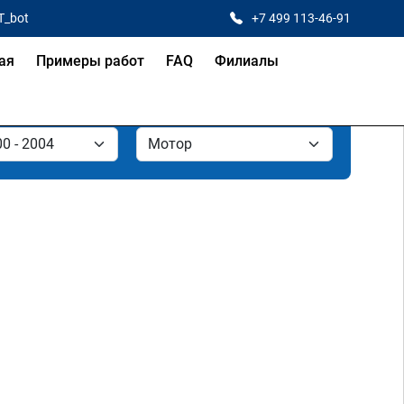
T_bot
+7 499 113-46-91
ая
Примеры работ
FAQ
Филиалы