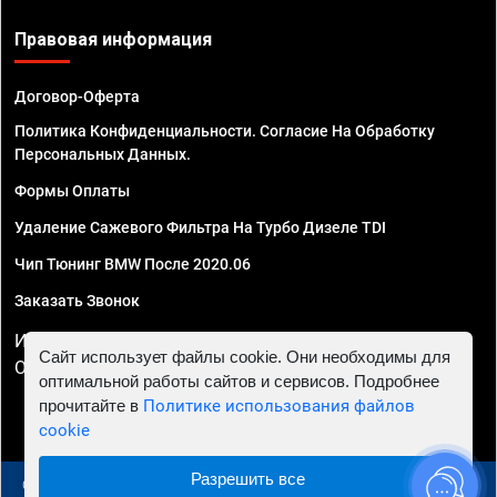
Правовая информация
Договор-Оферта
Политика Конфиденциальности. Согласие На Обработку
Персональных Данных.
Формы Оплаты
Удаление Сажевого Фильтра На Турбо Дизеле TDI
Чип Тюнинг BMW После 2020.06
Заказать Звонок
ИП Смирнов Георгий Павлович. ИНН 781302555843,
Сайт использует файлы cookie. Они необходимы для
ОГРНИП 324470400032610
оптимальной работы сайтов и сервисов. Подробнее
прочитайте в
Политике использования файлов
cookie
Разрешить все
© 2010 - 2026 Чип тюнинг в Москве и МО - Автосервис