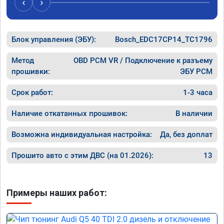
‹
›
рекомендую Алексея как грамотного 
спасибо 
специалиста!
Блок управления (ЭБУ):
Bosch_EDC17CP14_TC1796
Метод
OBD PCM VR / Подключение к разъему
прошивки:
ЭБУ PCM
Срок работ:
1-3 часа
Наличие откатанных прошивок:
В наличии
Возможна индивидуальная настройка:
Да, без доплат
Прошито авто с этим ДВС (на 01.2026):
13
Примеры наших работ: