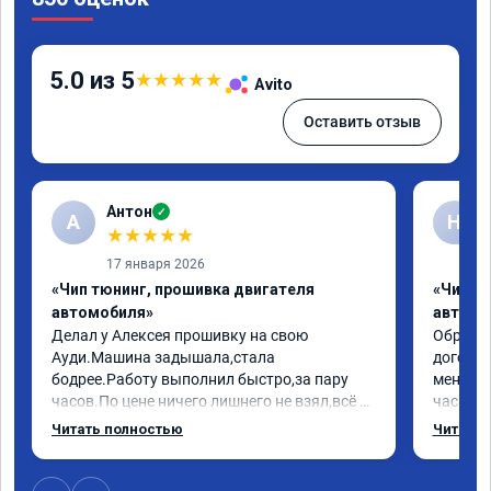
5.0 из 5
★
★
★
★
★
Avito
Оставить отзыв
Антон
✓
А
Н
★
★
★
★
★
17 января 2026
«Чип тюнинг, прошивка двигателя
«Чип т
автомобиля»
автомо
Делал у Алексея прошивку на свою 
Обратилс
Ауди.Машина задышала,стала 
договор
бодрее.Работу выполнил быстро,за пару 
меня вс
часов.По цене ничего лишнего не взял,всё 
час все
как договаривались заранее.После работы 
Арман с
Читать полностью
Читать 
возникали вопросы,всегда консультировал 
летела а
и был на связи.Теперь знаю,куда ехать в 
личку А
случае поломки авто.Однозначно 
может 