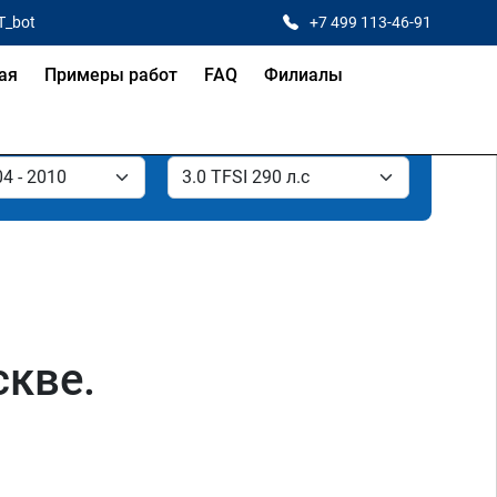
T_bot
+7 499 113-46-91
ая
Примеры работ
FAQ
Филиалы
скве.