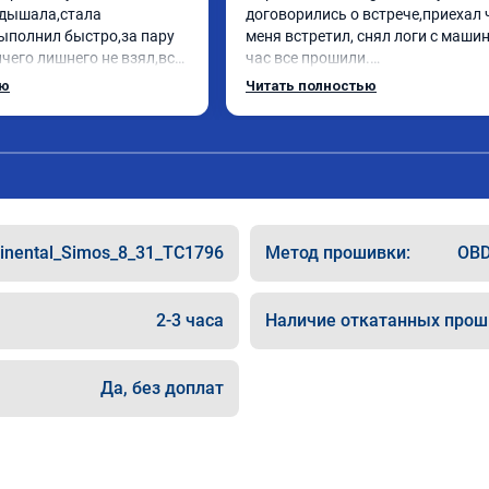
дышала,стала 
договорились о встрече,приехал 
ыполнил быстро,за пару 
меня встретил, снял логи с машин
чего лишнего не взял,всё 
час все прошили.

ись заранее.После 
Арман спасибо тебе огромное, ма
ью
Читать полностью
и вопросы,всегда 
летела а не поехала! Как писал ра
и был на связи.Теперь 
личку Арману смерть с косой догн
в случае поломки 
может 🤣машина едет не в себя, е
 рекомендую Алексея 
спасибо вам!!!!!!!
специалиста!
inental_Simos_8_31_TC1796
Метод прошивки:
OBD
2-3 часа
Наличие откатанных прош
Да, без доплат