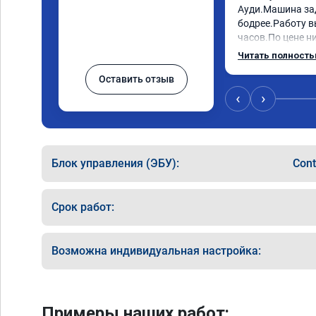
Ауди.Машина за
бодрее.Работу в
часов.По цене ни
как договаривал
Читать полност
работы возникал
Оставить отзыв
консультировал 
знаю,куда ехать 
‹
›
авто.Однозначно
как грамотного 
Блок управления (ЭБУ):
Cont
Срок работ:
Возможна индивидуальная настройка:
Примеры наших работ: