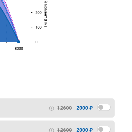
Крутящий момент (Нм)
200
100
0
8000
)
12600
2000 ₽
12600
2000 ₽