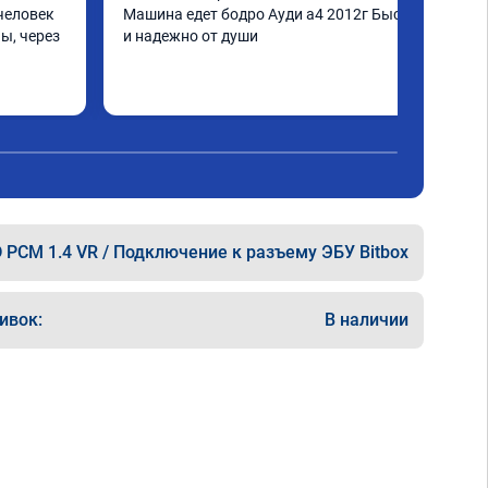
человек 
Машина едет бодро Ауди а4 2012г Быстро 
ы, через 
и надежно от души
шинка по 
нее в 
ать не 
ще раз 
 PCM 1.4 VR / Подключение к разъему ЭБУ Bitbox
ивок:
В наличии