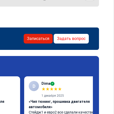
Записаться
Задать вопрос
Dima
✓
D
★
★
★
★
★
1 декабря 2025
еля
«Чип тюнинг, прошивка двигателя
автомобиля»
Стейдж1 и евро2 все сделали качественно. 