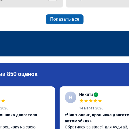
Показать все
ии 850 оценок
Никита
✓
Н
★
★
★
★
★
★
★
 2026
14 марта 2026
рошивка двигателя
«Чип тюнинг, прошивка двигат
автомобиля»
 прошивку на свою 
Обратился за stage1 для Ауди а3, 