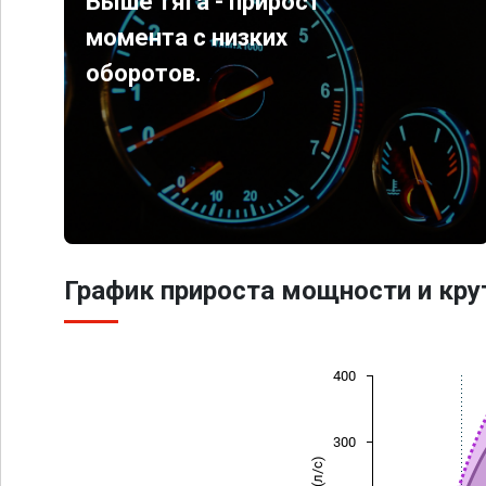
Выше тяга - прирост
момента с низких
оборотов.
График прироста мощности и кр
400
300