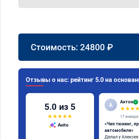
Стоимость:
24800
₽
Отзывы о нас: рейтинг 5.0 на основан
Антон
✓
А
5.0 из 5
★
★
★
★
★
★
★
★
17 января
«Чип тюнинг, п
Avito
автомобиля»
Делал у Алексея