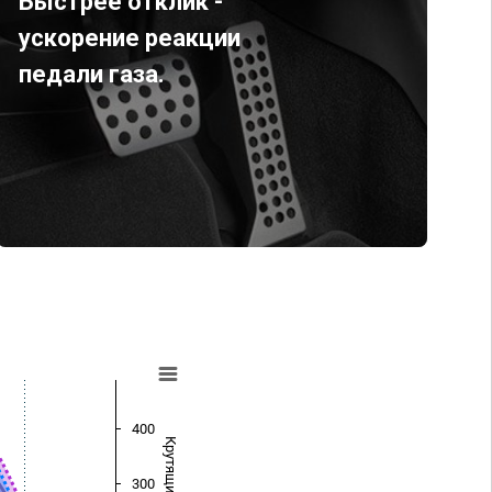
Быстрее отклик -
ускорение реакции
педали газа.
400
300