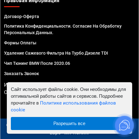
Правовая информация
Договор-Оферта
Политика Конфиденциальности. Согласие На Обработку
Персональных Данных.
Формы Оплаты
Удаление Сажевого Фильтра На Турбо Дизеле TDI
Чип Тюнинг BMW После 2020.06
Заказать Звонок
ИП Смирнов Георгий Павлович. ИНН 781302555843,
Сайт использует файлы cookie. Они необходимы для
ОГРНИП 324470400032610
оптимальной работы сайтов и сервисов. Подробнее
прочитайте в
Политике использования файлов
cookie
Разрешить все
© 2010 - 2026 Чип тюнинг в Москве и МО - Автосервис
"Евро Чип Тюнинг"