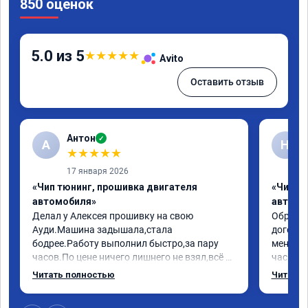
850 оценок
5.0 из 5
★
★
★
★
★
Avito
Оставить отзыв
Антон
✓
А
Н
★
★
★
★
★
17 января 2026
«Чип тюнинг, прошивка двигателя
«Чип т
автомобиля»
автомо
Делал у Алексея прошивку на свою 
Обратилс
Ауди.Машина задышала,стала 
договор
бодрее.Работу выполнил быстро,за пару 
меня вс
часов.По цене ничего лишнего не взял,всё 
час все
как договаривались заранее.После работы 
Арман с
Читать полностью
Читать 
возникали вопросы,всегда консультировал 
летела а
и был на связи.Теперь знаю,куда ехать в 
личку А