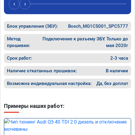
случае поломки авто.Однозначно 
может 
‹
›
рекомендую Алексея как грамотного 
спасибо 
специалиста!
Блок управления (ЭБУ):
Bosch_MG1CS001_SPC5777
Метод
Подключение к разъему ЭБУ. Только до
прошивки:
мая 2020г
Срок работ:
2-3 часа
Наличие откатанных прошивок:
В наличии
Возможна индивидуальная настройка:
Да, без доплат
Примеры наших работ: