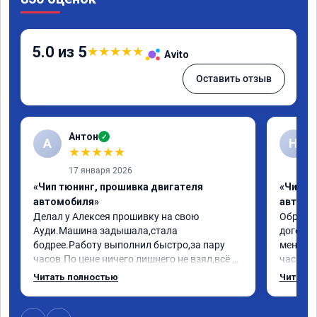
5.0 из 5
★
★
★
★
★
Avito
Оставить отзыв
Антон
✓
А
Н
★
★
★
★
★
17 января 2026
«Чип тюнинг, прошивка двигателя
«Чип т
автомобиля»
автомо
Делал у Алексея прошивку на свою 
Обратилс
Ауди.Машина задышала,стала 
договор
бодрее.Работу выполнил быстро,за пару 
меня вс
часов.По цене ничего лишнего не взял,всё 
час все
как договаривались заранее.После работы 
Арман с
Читать полностью
Читать 
возникали вопросы,всегда консультировал 
летела а
и был на связи.Теперь знаю,куда ехать в 
личку А
случае поломки авто.Однозначно 
может 