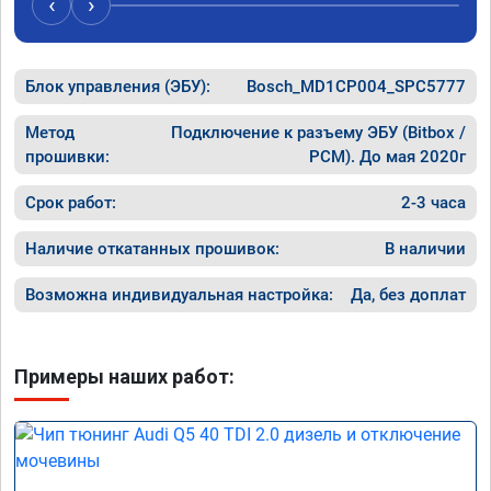
‹
›
рекомендую Алексея как грамотного 
спасибо 
специалиста!
Блок управления (ЭБУ):
Bosch_MD1CP004_SPC5777
Метод
Подключение к разъему ЭБУ (Bitbox /
прошивки:
PCM). До мая 2020г
Срок работ:
2-3 часа
Наличие откатанных прошивок:
В наличии
Возможна индивидуальная настройка:
Да, без доплат
Примеры наших работ: