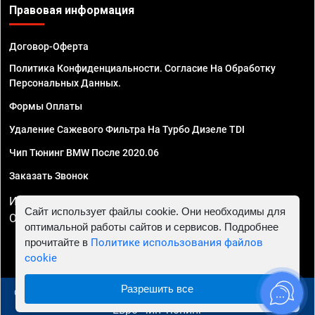
Правовая информация
Договор-Оферта
Политика Конфиденциальности. Согласие На Обработку
Персональных Данных.
Формы Оплаты
Удаление Сажевого Фильтра На Турбо Дизеле TDI
Чип Тюнинг BMW После 2020.06
Заказать Звонок
ИП Смирнов Георгий Павлович. ИНН 781302555843,
Сайт использует файлы cookie. Они необходимы для
ОГРНИП 324470400032610
оптимальной работы сайтов и сервисов. Подробнее
прочитайте в
Политике использования файлов
cookie
Разрешить все
© 2010 - 2026 Чип тюнинг в Москве и МО - Автосервис
"Евро Чип Тюнинг"