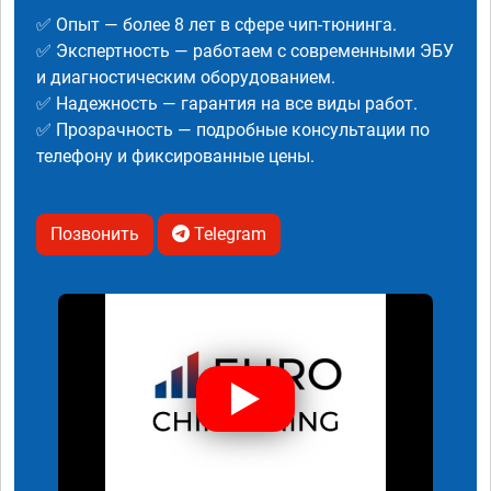
✅ Опыт — более 8 лет в сфере чип-тюнинга.
✅ Экспертность — работаем с современными ЭБУ
и диагностическим оборудованием.
✅ Надежность — гарантия на все виды работ.
✅ Прозрачность — подробные консультации по
телефону и фиксированные цены.
Позвонить
Telegram