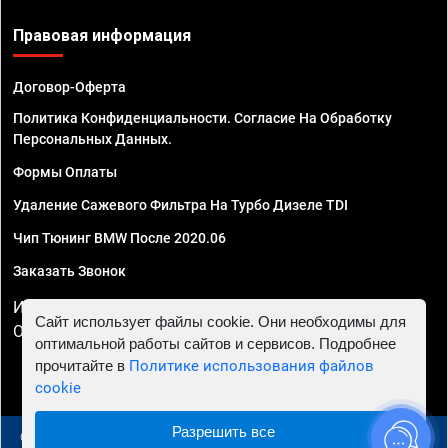
Правовая информация
Договор-Оферта
Политика Конфиденциальности. Согласие На Обработку
Персональных Данных.
Формы Оплаты
Удаление Сажевого Фильтра На Турбо Дизеле TDI
Чип Тюнинг BMW После 2020.06
Заказать Звонок
ИП Смирнов Георгий Павлович. ИНН 781302555843,
Сайт использует файлы cookie. Они необходимы для
ОГРНИП 324470400032610
оптимальной работы сайтов и сервисов. Подробнее
прочитайте в
Политике использования файлов
cookie
Разрешить все
© 2010 - 2026 Чип тюнинг в Москве и МО - Автосервис