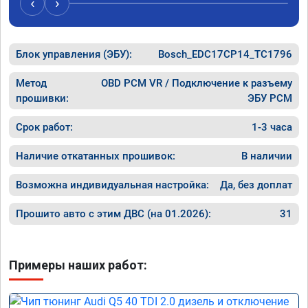
‹
›
рекомен
специал
Блок управления (ЭБУ):
Bosch_EDC17CP14_TC1796
Метод
OBD PCM VR / Подключение к разъему
прошивки:
ЭБУ PCM
Срок работ:
1-3 часа
Наличие откатанных прошивок:
В наличии
Возможна индивидуальная настройка:
Да, без доплат
Прошито авто с этим ДВС (на 01.2026):
31
Примеры наших работ: