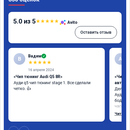
5.0 из 5
★
★
★
★
★
Avito
Оставить отзыв
Вадим
✓
В
А
★
★
★
★
★
16 апреля 2024
«Чип тюнинг Audi Q5 8R»
«Чип т
Ауди q5 чип тюнинг stage 1. Все сделали 
автомо
четко. 👍
Делал у
Ауди.Ма
бодрее.
часов.П
как дог
Читать 
возника
и был н
случае 