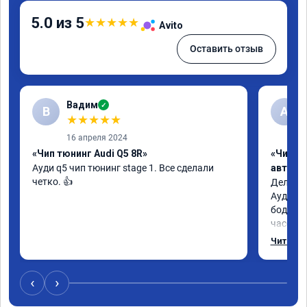
5.0 из 5
★
★
★
★
★
Avito
Оставить отзыв
Вадим
✓
В
А
★
★
★
★
★
16 апреля 2024
«Чип тюнинг Audi Q5 8R»
«Чип т
Ауди q5 чип тюнинг stage 1. Все сделали 
автомо
четко. 👍
Делал у
Ауди.Ма
бодрее.
часов.П
как дог
Читать 
возника
и был н
случае 
‹
›
рекомен
специал