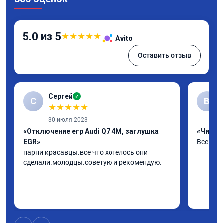
5.0 из 5
★
★
★
★
★
Avito
Оставить отзыв
Сергей
✓
С
В
★
★
★
★
★
30 июля 2023
«Отключение егр Audi Q7 4M, заглушка
«Чип тю
EGR»
Все хор
парни красавцы.все что хотелось они 
сделали.молодцы.советую и рекомендую.