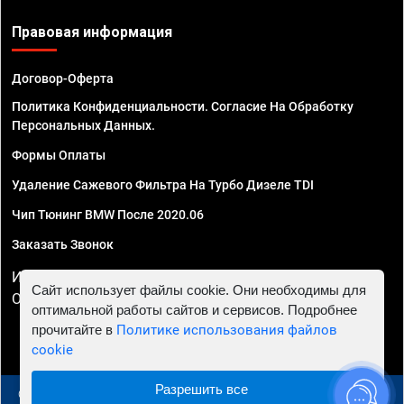
Правовая информация
Договор-Оферта
Политика Конфиденциальности. Согласие На Обработку
Персональных Данных.
Формы Оплаты
Удаление Сажевого Фильтра На Турбо Дизеле TDI
Чип Тюнинг BMW После 2020.06
Заказать Звонок
ИП Смирнов Георгий Павлович. ИНН 781302555843,
Сайт использует файлы cookie. Они необходимы для
ОГРНИП 324470400032610
оптимальной работы сайтов и сервисов. Подробнее
прочитайте в
Политике использования файлов
cookie
Разрешить все
© 2010 - 2026 Чип тюнинг в Москве и МО - Автосервис